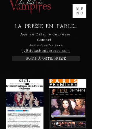
ME
NU
La presse en parle...
Agence Détaché de presse
Contact :
Jean-Yves Salaska
jy@detachedepresse.com
Boite à outil presse