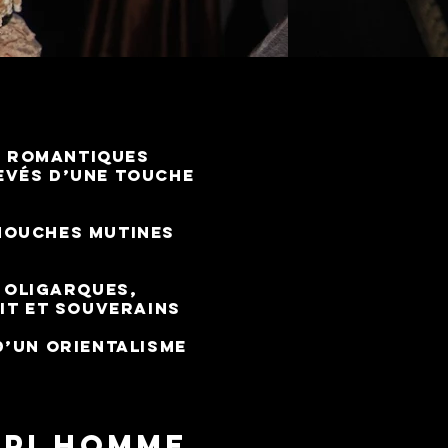
s romantiques
evés d’une touche
mouches mutines
, oligarques,
it et souverains
d’un orientalisme
SPI HOMME