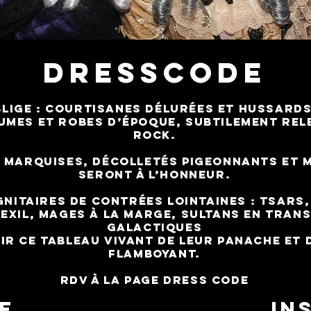
DRESSCODE
lige : courtisanes délurées et hussard
umes et robes
d’époque, subtilement rel
rock.
 marquises, décolletés pigeonnants et 
seront à l’honneur.
gnitaires de contrées lointaines : tsars
exil, mages à
la marge, sultans en trans
galactiques
ir ce tableau vivant de leur panache et 
flamboyant.
Rdv à la
page Dress code
E
IN