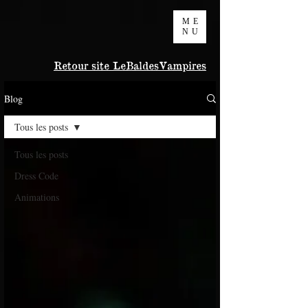
ME
NU
Retour site LeBaldesVampires
Blog
Tous les posts
Tous les posts
Dress Code
Animations